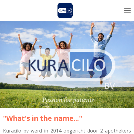
Ga
direct
naar
de
hoofdinhoud
"What's in the name..."
Kuracilo bv werd in 2014 opgericht door 2 apothekers