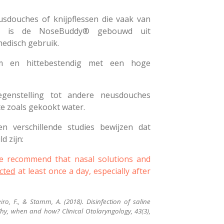
usdouches of knijpflessen die vaak van
n, is de NoseBuddy® gebouwd uit
edisch gebruik.
am en hittebestendig met een hoge
enstelling tot andere neusdouches
e zoals gekookt water.
en verschillende studies bewijzen dat
d zijn:
 we recommend that nasal solutions and
ected
at least once a day, especially after
eiro, F., & Stamm, A. (2018). Disinfection of saline
Why, when and how? Clinical Otolaryngology, 43(3),