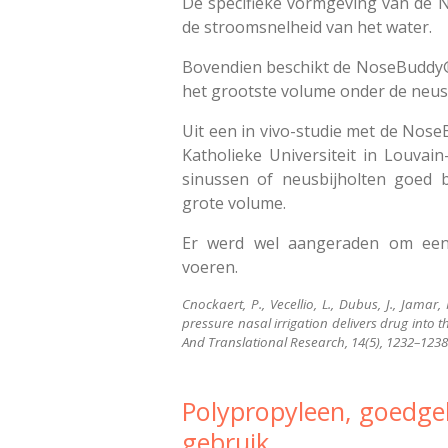
De specifieke vormgeving van de 
de stroomsnelheid van het water.
Bovendien beschikt de NoseBuddy®
het grootste volume onder de neu
Uit een in vivo-studie met de Nos
Katholieke Universiteit in Louvai
sinussen of neusbijholten goed 
grote volume.
Er werd wel aangeraden om een s
voeren.
Cnockaert, P., Vecellio, L., Dubus, J., Jamar,
pressure nasal irrigation delivers drug into t
And Translational Research, 14(5), 1232–1238
Polypropyleen, goedge
gebruik