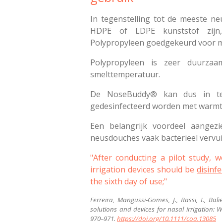
In tegenstelling tot de meeste ne
HDPE of LDPE kunststof zij
Polypropyleen goedgekeurd voor m
Polypropyleen is zeer duurza
smelttemperatuur.
De NoseBuddy® kan dus in teg
gedesinfecteerd worden met warmt
Een belangrijk voordeel aangezi
neusdouches vaak bacterieel vervuil
"After conducting a pilot study,
irrigation devices should be
disinf
the sixth day of use;"
Ferreira, Mangussi‐Gomes, J., Rassi, I., Bali
solutions and devices for nasal irrigation: 
970–971.
https://doi.org/10.1111/coa.13085