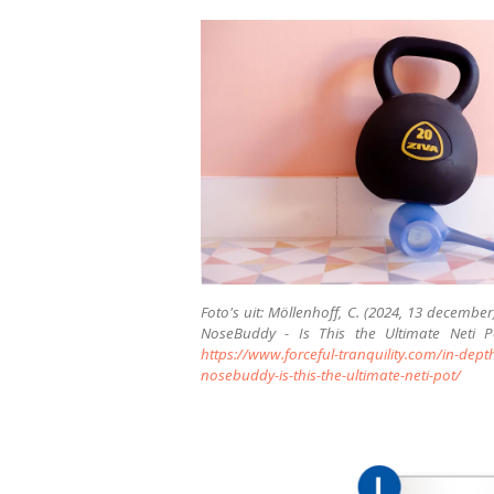
Foto's uit: Möllenhoff, C. (2024, 13 december
NoseBuddy - Is This the Ultimate Neti Pot
https://www.forceful-tranquility.com/in-depth
nosebuddy-is-this-the-ultimate-neti-pot/