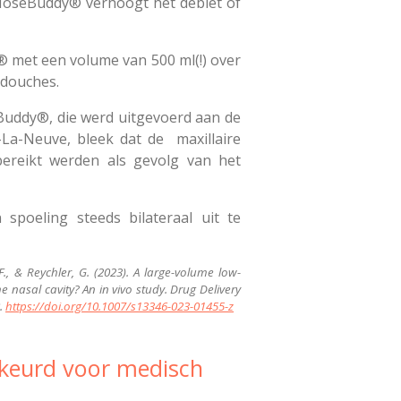
NoseBuddy® verhoogt het debiet of
 met een volume van 500 ml(!) over
sdouches.
eBuddy®, die werd uitgevoerd aan de
n-La-Neuve, bleek dat de maxillaire
bereikt werden als gevolg van het
poeling steeds bilateraal uit te
 F., & Reychler, G. (2023). A large-volume low-
he nasal cavity? An in vivo study. Drug Delivery
.
https://doi.org/10.1007/s13346-023-01455-z
keurd voor medisch