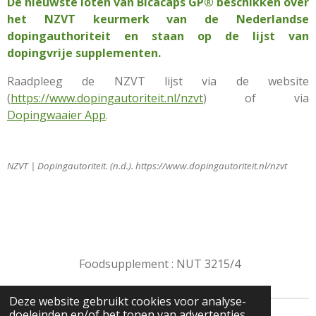
De nieuwste loten van Bicacaps GP® beschikken over
het NZVT keurmerk van de Nederlandse
dopingauthoriteit en staan op de lijst van
dopingvrije supplementen.
Raadpleeg de NZVT lijst via de website
(
https://www.dopingautoriteit.nl/nzvt
) of via
Dopingwaaier App
.
NZVT | Dopingautoriteit. (n.d.). https://www.dopingautoriteit.nl/nzvt
Foodsupplement :
NUT 3215/4
Deze website gebruikt cookies voor analyse-
doeleinden en/of het tonen van advertenties.