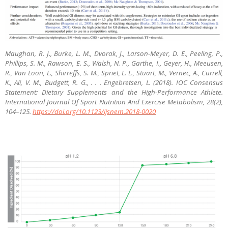
Maughan, R. J., Burke, L. M., Dvorak, J., Larson-Meyer, D. E., Peeling, P.,
Phillips, S. M., Rawson, E. S., Walsh, N. P., Garthe, I., Geyer, H., Meeusen,
R., Van Loon, L., Shirreffs, S. M., Spriet, L. L., Stuart, M., Vernec, A., Currell,
K., Ali, V. M., Budgett, R. G., . . . Engebretsen, L. (2018). IOC Consensus
Statement: Dietary Supplements and the High-Performance Athlete.
International Journal Of Sport Nutrition And Exercise Metabolism, 28(2),
104–125.
https://doi.org/10.1123/ijsnem.2018-0020