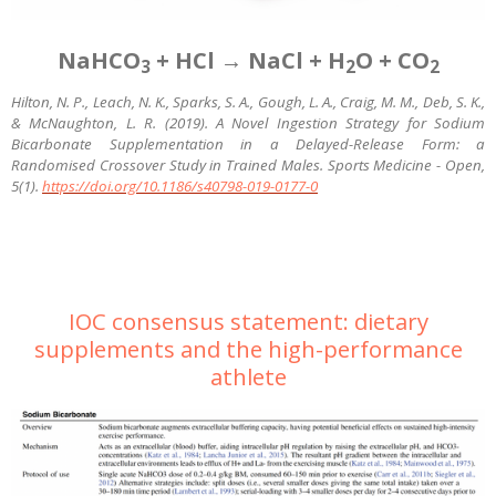
NaHCO
+ HCl → NaCl + H
O + CO
3
2
2
Hilton, N. P., Leach, N. K., Sparks, S. A., Gough, L. A., Craig, M. M., Deb, S. K.,
& McNaughton, L. R. (2019). A Novel Ingestion Strategy for Sodium
Bicarbonate Supplementation in a Delayed-Release Form: a
Randomised Crossover Study in Trained Males. Sports Medicine - Open,
5(1).
https://doi.org/10.1186/s40798-019-0177-0
IOC consensus statement: dietary
supplements and the high-performance
athlete