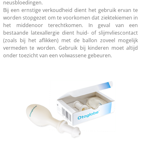
r
neusbloedingen.
f
Bij een ernstige verkoudheid dient het gebruik ervan te
u
worden stopgezet om te voorkomen dat ziektekiemen in
het middenoor terechtkomen. In geval van een
l
bestaande latexallergie dient huid- of slijmvliescontact
l
(zoals bij het aflikken) met de ballon zoveel mogelijk
s
vermeden te worden. Gebruik bij kinderen moet altijd
c
onder toezicht van een volwassene gebeuren.
r
e
e
n