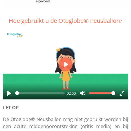
Hoe gebruikt u de Otoglobe® neusballon?
P
l
a
02:00
y
P
M
E
LET OP
l
u
n
a
t
t
De Otoglobe® Neusballon mag niet gebruikt worden bij
y
e
e
een acute middenoorontsteking (otitis media) en bij